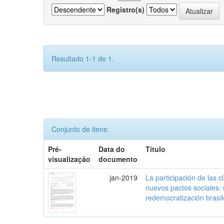
Registro(s)
Resultado 1-1 de 1.
Conjunto de itens:
Pré-
Data do
Título
visualização
documento
jan-2019
La participación de las 
nuevos pactos sociales:
redemocratización brasi