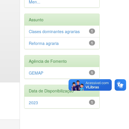
Men...
Assunto
Clases dominantes agrarias
1
Reforma agraria
1
Agência de Fomento
GEMAP
1
Data de Disponibilização
2023
1