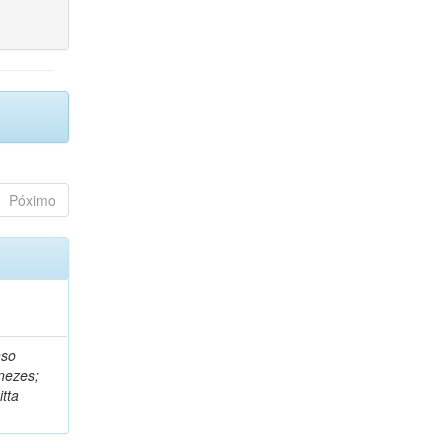
Póximo
nso
nezes;
tta