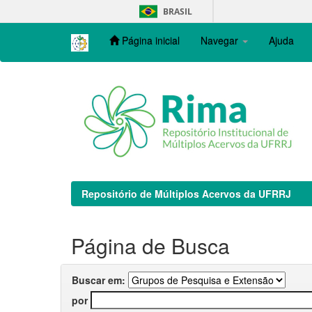
Skip
BRASIL
navigation
Página inicial
Navegar
Ajuda
Repositório de Múltiplos Acervos da UFRRJ
Página de Busca
Buscar em:
por