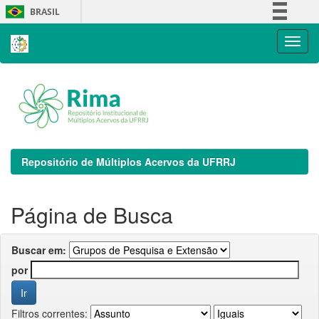
Skip
BRASIL
navigation
Simplifique!
Comunica BR
Participe
Acesso à informação
Legislação
Canais
Repositório de Múltiplos Acervos da UFRRJ
Página de Busca
Buscar em:
por
Filtros correntes: