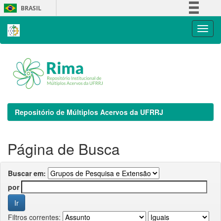
Skip
BRASIL
navigation
Simplifique!
Comunica BR
Participe
Acesso à informação
Legislação
Canais
Repositório de Múltiplos Acervos da UFRRJ
Página de Busca
Buscar em:
por
Filtros correntes: