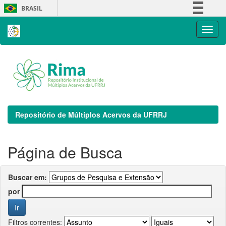
Skip
BRASIL
navigation
Simplifique!
Comunica BR
Participe
Acesso à informação
Legislação
Canais
Repositório de Múltiplos Acervos da UFRRJ
Página de Busca
Buscar em:
por
Filtros correntes: