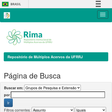
Skip
BRASIL
navigation
Simplifique!
Comunica BR
Participe
Acesso à informação
Legislação
Canais
Repositório de Múltiplos Acervos da UFRRJ
Página de Busca
Buscar em:
por
Filtros correntes: