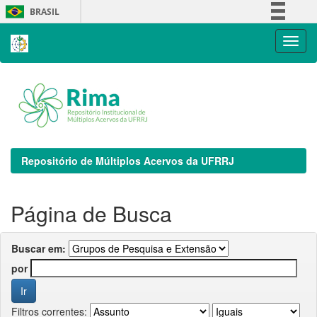
Skip
BRASIL
navigation
Simplifique!
Comunica BR
Participe
Acesso à informação
Legislação
Canais
Repositório de Múltiplos Acervos da UFRRJ
Página de Busca
Buscar em:
por
Filtros correntes: