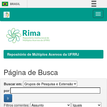
Skip
BRASIL
navigation
Simplifique!
Comunica BR
Participe
Acesso à informação
Legislação
Canais
Repositório de Múltiplos Acervos da UFRRJ
Página de Busca
Buscar em:
por
Filtros correntes: