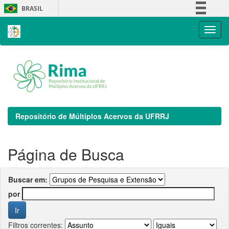
Skip
BRASIL
navigation
Simplifique!
Comunica BR
Participe
Acesso à informação
Legislação
Canais
Repositório de Múltiplos Acervos da UFRRJ
Página de Busca
Buscar em:
por
Filtros correntes: