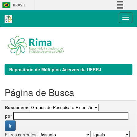
Skip
BRASIL
navigation
Simplifique!
Comunica BR
Participe
Acesso à informação
Legislação
Canais
Repositório de Múltiplos Acervos da UFRRJ
Página de Busca
Buscar em:
por
Filtros correntes: