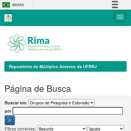
Skip
BRASIL
navigation
Simplifique!
Comunica BR
Participe
Acesso à informação
Legislação
Canais
Repositório de Múltiplos Acervos da UFRRJ
Página de Busca
Buscar em:
por
Filtros correntes: