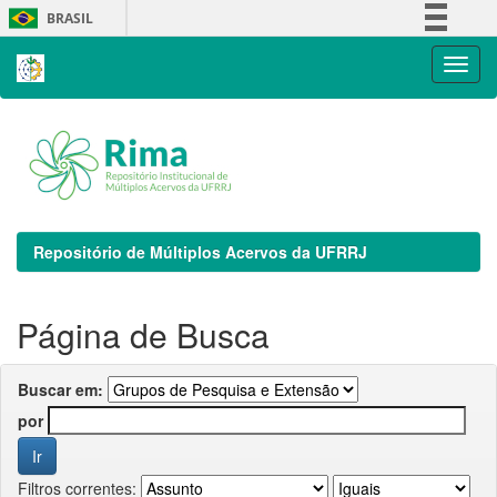
Skip
BRASIL
navigation
Simplifique!
Comunica BR
Participe
Acesso à informação
Legislação
Canais
Repositório de Múltiplos Acervos da UFRRJ
Página de Busca
Buscar em:
por
Filtros correntes: