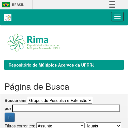
Skip
BRASIL
navigation
Simplifique!
Comunica BR
Participe
Acesso à informação
Legislação
Canais
Repositório de Múltiplos Acervos da UFRRJ
Página de Busca
Buscar em:
por
Filtros correntes: