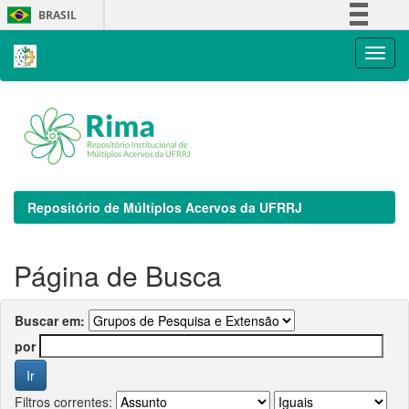
Skip
BRASIL
navigation
Simplifique!
Comunica BR
Participe
Acesso à informação
Legislação
Canais
Repositório de Múltiplos Acervos da UFRRJ
Página de Busca
Buscar em:
por
Filtros correntes: