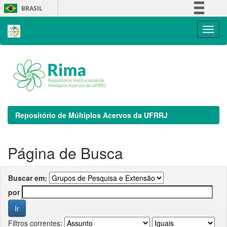
Skip
BRASIL
navigation
Simplifique!
Comunica BR
Participe
Acesso à informação
Legislação
Canais
Repositório de Múltiplos Acervos da UFRRJ
Página de Busca
Buscar em:
por
Filtros correntes: