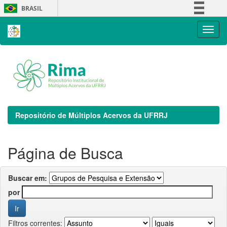
Skip
BRASIL
navigation
Simplifique!
Comunica BR
Participe
Acesso à informação
Legislação
Canais
Repositório de Múltiplos Acervos da UFRRJ
Página de Busca
Buscar em:
por
Filtros correntes: