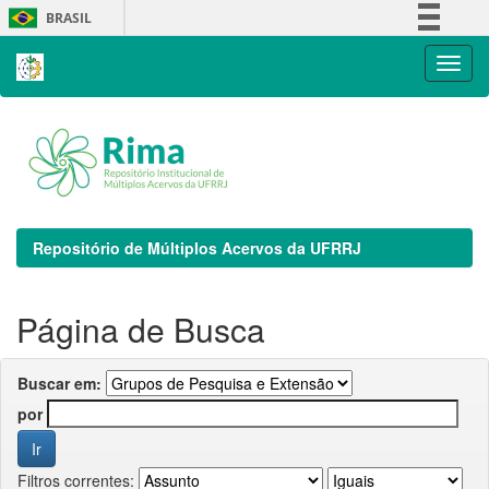
Skip
BRASIL
navigation
Simplifique!
Comunica BR
Participe
Acesso à informação
Legislação
Canais
Repositório de Múltiplos Acervos da UFRRJ
Página de Busca
Buscar em:
por
Filtros correntes: