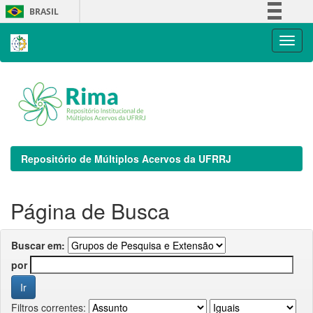
Skip
BRASIL
navigation
Simplifique!
Comunica BR
Participe
Acesso à informação
Legislação
Canais
Repositório de Múltiplos Acervos da UFRRJ
Página de Busca
Buscar em:
por
Filtros correntes: