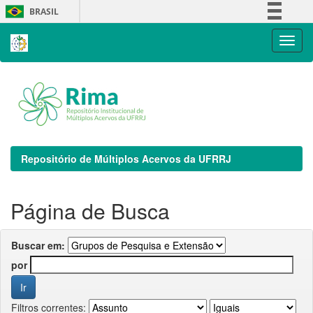
Skip
BRASIL
navigation
Simplifique!
Comunica BR
Participe
Acesso à informação
Legislação
Canais
Repositório de Múltiplos Acervos da UFRRJ
Página de Busca
Buscar em:
por
Filtros correntes: