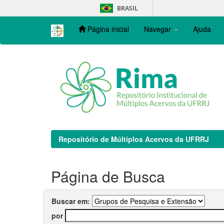
Skip
BRASIL
navigation
Página inicial
Navegar
Ajuda
Repositório de Múltiplos Acervos da UFRRJ
Página de Busca
Buscar em:
por