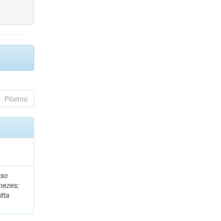
Póximo
nso
nezes;
tta