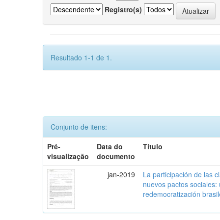
Registro(s)
Resultado 1-1 de 1.
Conjunto de itens:
Pré-
Data do
Título
visualização
documento
jan-2019
La participación de las 
nuevos pactos sociales:
redemocratización brasi