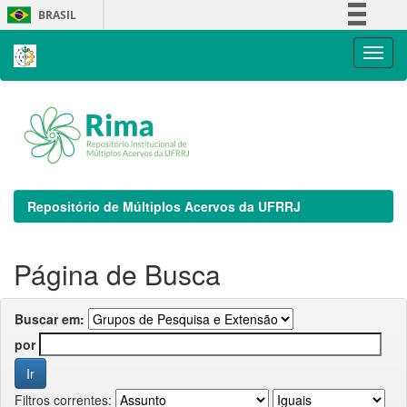
Skip
BRASIL
navigation
Simplifique!
Comunica BR
Participe
Acesso à informação
Legislação
Canais
Repositório de Múltiplos Acervos da UFRRJ
Página de Busca
Buscar em:
por
Filtros correntes: