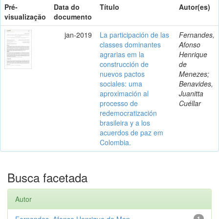
Pré-
Data do
Título
Autor(es)
visualização
documento
jan-2019
La participación de las
Fernandes,
classes dominantes
Afonso
agrarias em la
Henrique
construcción de
de
nuevos pactos
Menezes;
sociales: uma
Benavides,
aproximación al
Juanitta
processo de
Cuéllar
redemocratización
brasileira y a los
acuerdos de paz em
Colombia.
Busca facetada
Autor
Fernandes, Afonso Henrique de Men...
1