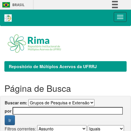
Skip
BRASIL
navigation
Simplifique!
Comunica BR
Participe
Acesso à informação
Legislação
Canais
Repositório de Múltiplos Acervos da UFRRJ
Página de Busca
Buscar em:
por
Filtros correntes: