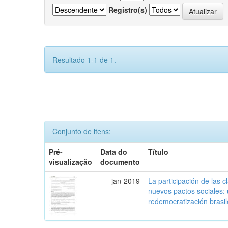
Registro(s)
Resultado 1-1 de 1.
Conjunto de itens:
Pré-
Data do
Título
visualização
documento
jan-2019
La participación de las 
nuevos pactos sociales:
redemocratización brasi