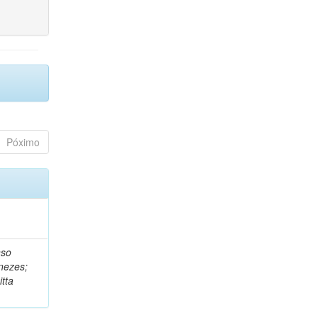
Póximo
nso
nezes;
tta