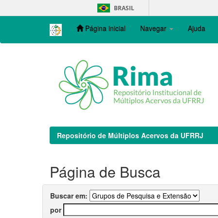
Skip
BRASIL
navigation
Página inicial
Navegar
Ajuda
Repositório de Múltiplos Acervos da UFRRJ
Página de Busca
Buscar em:
por