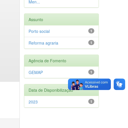
Men...
Assunto
Porto social
1
Reforma agraria
1
Agência de Fomento
GEMAP
1
Data de Disponibilização
2023
1