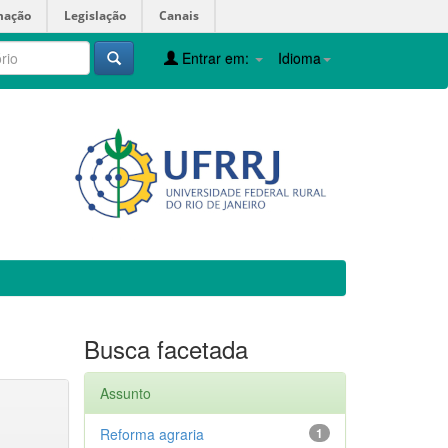
mação
Legislação
Canais
Entrar em:
Idioma
Busca facetada
Assunto
Reforma agraria
1