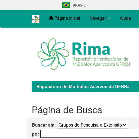
Skip
BRASIL
navigation
Página inicial
Navegar
Ajuda
Repositório de Múltiplos Acervos da UFRRJ
Página de Busca
Buscar em:
por