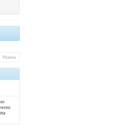
Póximo
nso
nezes;
tta