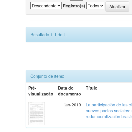
Registro(s)
Resultado 1-1 de 1.
Conjunto de itens:
Pré-
Data do
Título
visualização
documento
jan-2019
La participación de las 
nuevos pactos sociales:
redemocratización brasi