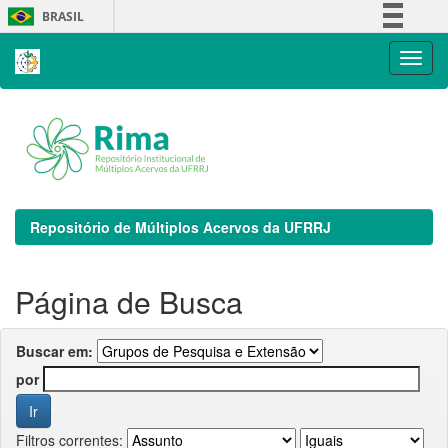
Skip
BRASIL
navigation
Simplifique!
Comunica BR
Participe
Acesso à informação
Legislação
Canais
Repositório de Múltiplos Acervos da UFRRJ
Página de Busca
Buscar em:
por
Filtros correntes: