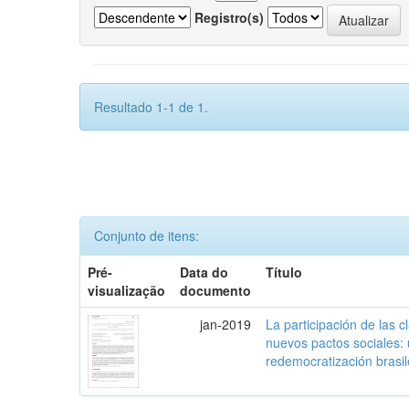
Registro(s)
Resultado 1-1 de 1.
Conjunto de itens:
Pré-
Data do
Título
visualização
documento
jan-2019
La participación de las 
nuevos pactos sociales:
redemocratización brasi