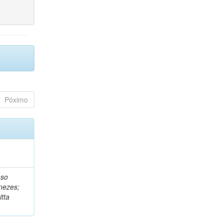
Póximo
nso
nezes;
tta