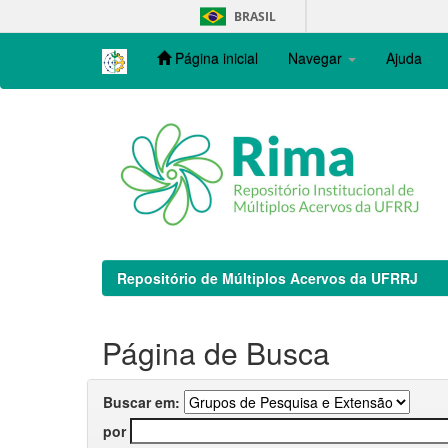
Skip
BRASIL
navigation
Página inicial
Navegar
Ajuda
Repositório de Múltiplos Acervos da UFRRJ
Página de Busca
Buscar em:
por