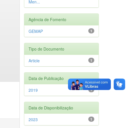
Men...
Agência de Fomento
GEMAP
1
Tipo de Documento
Article
1
Data de Publicação
2019
1
Data de Disponibilização
2023
1