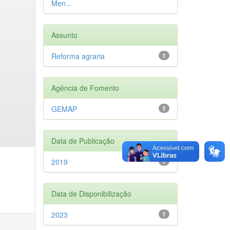
Men...
Assunto
Reforma agraria
1
Agência de Fomento
GEMAP
1
Data de Publicação
2019
1
Data de Disponibilização
2023
1