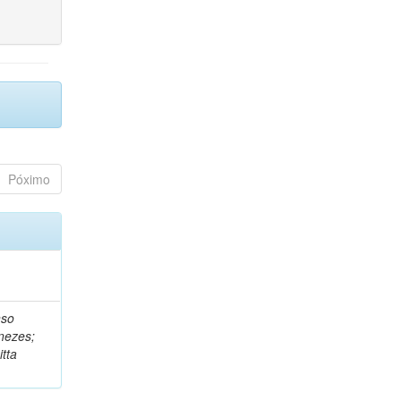
Póximo
nso
nezes;
tta