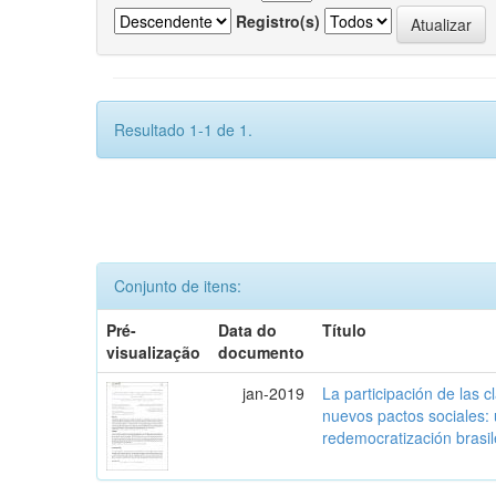
Registro(s)
Resultado 1-1 de 1.
Conjunto de itens:
Pré-
Data do
Título
visualização
documento
jan-2019
La participación de las 
nuevos pactos sociales:
redemocratización brasi