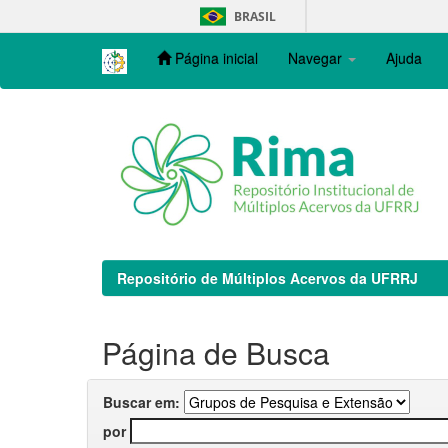
Skip
BRASIL
navigation
Página inicial
Navegar
Ajuda
Repositório de Múltiplos Acervos da UFRRJ
Página de Busca
Buscar em:
por