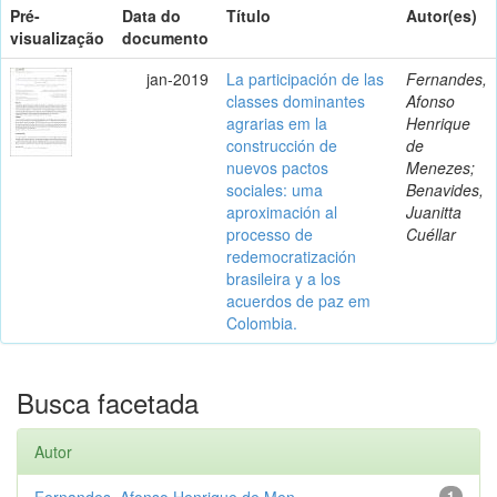
Pré-
Data do
Título
Autor(es)
visualização
documento
jan-2019
La participación de las
Fernandes,
classes dominantes
Afonso
agrarias em la
Henrique
construcción de
de
nuevos pactos
Menezes;
sociales: uma
Benavides,
aproximación al
Juanitta
processo de
Cuéllar
redemocratización
brasileira y a los
acuerdos de paz em
Colombia.
Busca facetada
Autor
Fernandes, Afonso Henrique de Men...
1