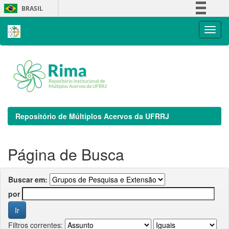
Skip
BRASIL
navigation
Simplifique!
Comunica BR
Participe
Acesso à informação
Legislação
Canais
Repositório de Múltiplos Acervos da UFRRJ
Página de Busca
Buscar em:
por
Filtros correntes: