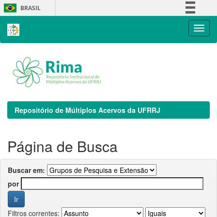
Skip
BRASIL
navigation
Simplifique!
Comunica BR
Participe
Acesso à informação
Legislação
Canais
Repositório de Múltiplos Acervos da UFRRJ
Página de Busca
Buscar em:
por
Filtros correntes: