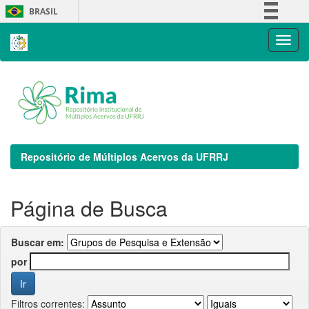
Skip
BRASIL
navigation
Simplifique!
Comunica BR
Participe
Acesso à informação
Legislação
Canais
Repositório de Múltiplos Acervos da UFRRJ
Página de Busca
Buscar em:
por
Filtros correntes: