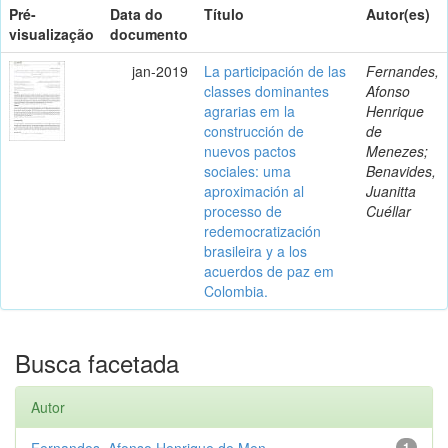
Pré-
Data do
Título
Autor(es)
visualização
documento
jan-2019
La participación de las
Fernandes,
classes dominantes
Afonso
agrarias em la
Henrique
construcción de
de
nuevos pactos
Menezes;
sociales: uma
Benavides,
aproximación al
Juanitta
processo de
Cuéllar
redemocratización
brasileira y a los
acuerdos de paz em
Colombia.
Busca facetada
Autor
Fernandes, Afonso Henrique de Men...
1