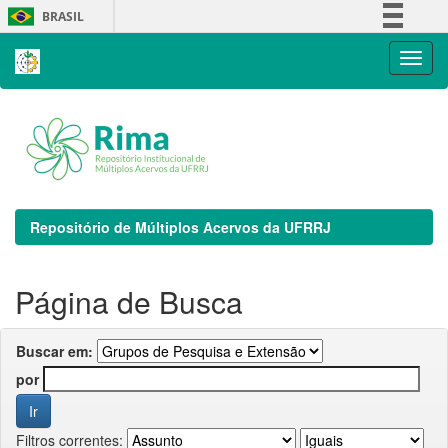
Skip
BRASIL
navigation
Simplifique!
Comunica BR
Participe
Acesso à informação
Legislação
Canais
Repositório de Múltiplos Acervos da UFRRJ
Página de Busca
Buscar em:
por
Filtros correntes: