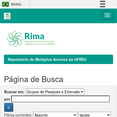
Skip
BRASIL
navigation
Simplifique!
Comunica BR
Participe
Acesso à informação
Legislação
Canais
Repositório de Múltiplos Acervos da UFRRJ
Página de Busca
Buscar em:
por
Filtros correntes: