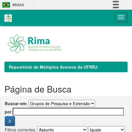
Skip
BRASIL
navigation
Simplifique!
Comunica BR
Participe
Acesso à informação
Legislação
Canais
Repositório de Múltiplos Acervos da UFRRJ
Página de Busca
Buscar em:
por
Filtros correntes: