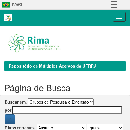
Skip
BRASIL
navigation
Simplifique!
Comunica BR
Participe
Acesso à informação
Legislação
Canais
Repositório de Múltiplos Acervos da UFRRJ
Página de Busca
Buscar em:
por
Filtros correntes: