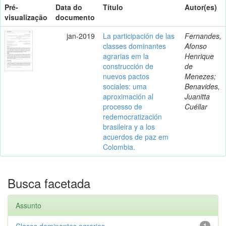
Pré-
Data do
Título
Autor(es)
visualização
documento
jan-2019
La participación de las
Fernandes,
classes dominantes
Afonso
agrarias em la
Henrique
construcción de
de
nuevos pactos
Menezes;
sociales: uma
Benavides,
aproximación al
Juanitta
processo de
Cuéllar
redemocratización
brasileira y a los
acuerdos de paz em
Colombia.
Busca facetada
Assunto
Clases dominantes agrarias
1