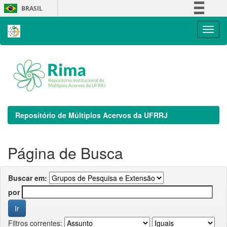
Skip
BRASIL
navigation
Simplifique!
Comunica BR
Participe
Acesso à informação
Legislação
Canais
Repositório de Múltiplos Acervos da UFRRJ
Página de Busca
Buscar em:
por
Filtros correntes: