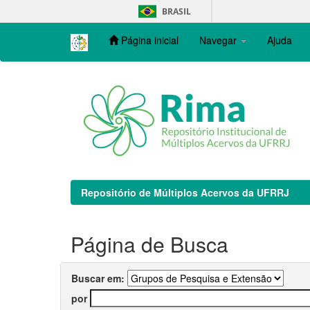
Skip
BRASIL
navigation
Página inicial
Navegar
Ajuda
Repositório de Múltiplos Acervos da UFRRJ
Página de Busca
Buscar em:
por