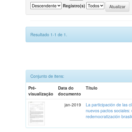
Registro(s)
Resultado 1-1 de 1.
Conjunto de itens:
Pré-
Data do
Título
visualização
documento
jan-2019
La participación de las 
nuevos pactos sociales:
redemocratización brasi