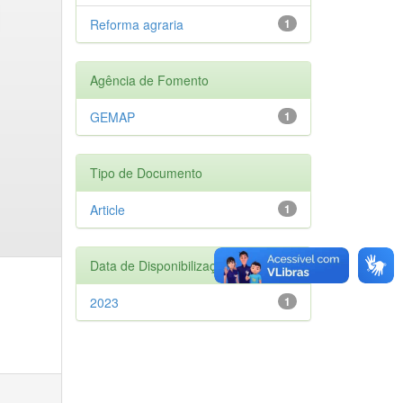
Reforma agraria
1
Agência de Fomento
GEMAP
1
Tipo de Documento
Article
1
Data de Disponibilização
2023
1