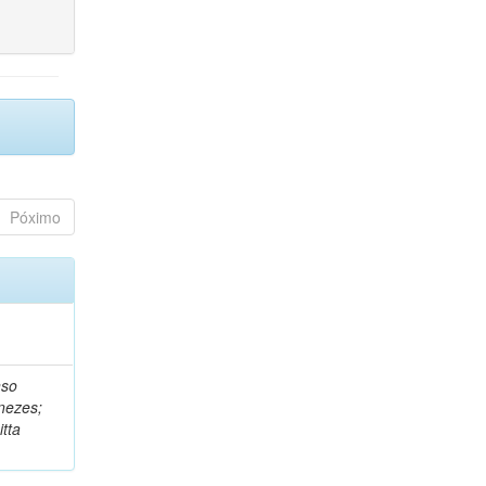
Póximo
nso
nezes;
tta