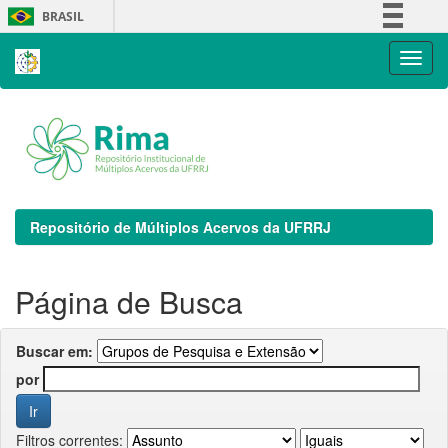
Skip
BRASIL
navigation
Simplifique!
Comunica BR
Participe
Acesso à informação
Legislação
Canais
Repositório de Múltiplos Acervos da UFRRJ
Página de Busca
Buscar em:
por
Filtros correntes: