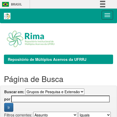
Skip
BRASIL
navigation
Simplifique!
Comunica BR
Participe
Acesso à informação
Legislação
Canais
Repositório de Múltiplos Acervos da UFRRJ
Página de Busca
Buscar em:
por
Filtros correntes: