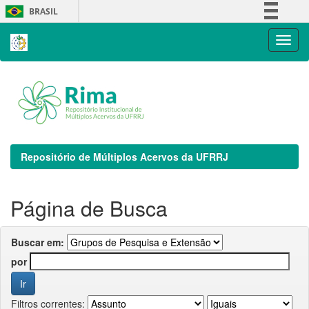
Skip
BRASIL
navigation
Simplifique!
Comunica BR
Participe
Acesso à informação
Legislação
Canais
Repositório de Múltiplos Acervos da UFRRJ
Página de Busca
Buscar em:
por
Filtros correntes: