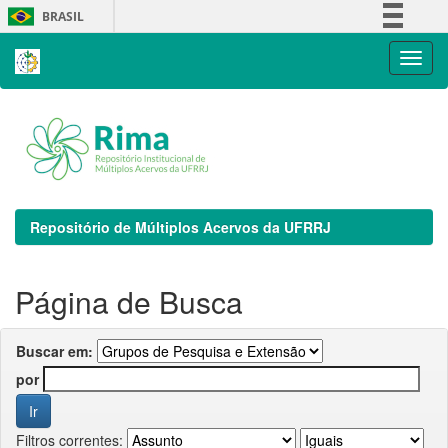
Skip
BRASIL
navigation
Simplifique!
Comunica BR
Participe
Acesso à informação
Legislação
Canais
Repositório de Múltiplos Acervos da UFRRJ
Página de Busca
Buscar em:
por
Filtros correntes: