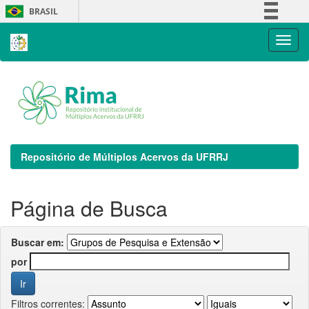
Skip
BRASIL
navigation
Simplifique!
Comunica BR
Participe
Acesso à informação
Legislação
Canais
Repositório de Múltiplos Acervos da UFRRJ
Página de Busca
Buscar em:
por
Filtros correntes: