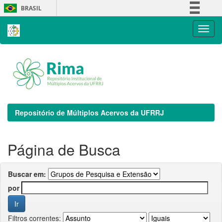
Skip
BRASIL
navigation
Simplifique!
Comunica BR
Participe
Acesso à informação
Legislação
Canais
Repositório de Múltiplos Acervos da UFRRJ
Página de Busca
Buscar em:
por
Filtros correntes: