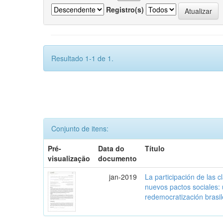
Registro(s)
Resultado 1-1 de 1.
Conjunto de itens:
Pré-
Data do
Título
visualização
documento
jan-2019
La participación de las 
nuevos pactos sociales:
redemocratización brasi