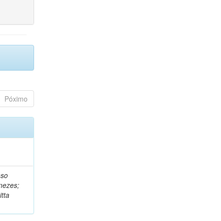
Póximo
nso
nezes;
tta