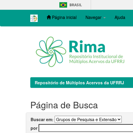
Skip
BRASIL
navigation
Página inicial
Navegar
Ajuda
Repositório de Múltiplos Acervos da UFRRJ
Página de Busca
Buscar em:
por