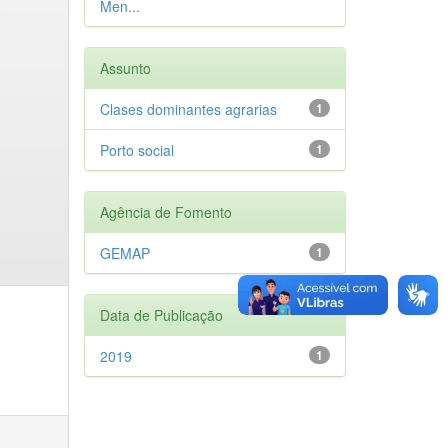
Men...
Assunto
Clases dominantes agrarias
1
Porto social
1
Agência de Fomento
GEMAP
1
Data de Publicação
2019
1