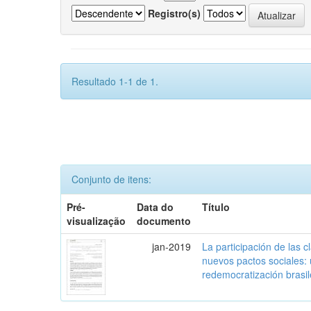
Registro(s)
Resultado 1-1 de 1.
Conjunto de itens:
Pré-
Data do
Título
visualização
documento
jan-2019
La participación de las 
nuevos pactos sociales:
redemocratización brasi