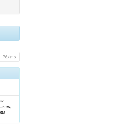
Póximo
nso
nezes;
tta