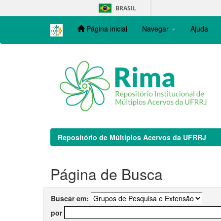
Skip
BRASIL
navigation
Página inicial
Navegar
Ajuda
Repositório de Múltiplos Acervos da UFRRJ
Página de Busca
Buscar em:
por