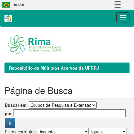
Skip
BRASIL
navigation
Simplifique!
Comunica BR
Participe
Acesso à informação
Legislação
Canais
Repositório de Múltiplos Acervos da UFRRJ
Página de Busca
Buscar em:
por
Filtros correntes: