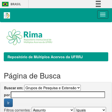
Skip
BRASIL
navigation
Simplifique!
Comunica BR
Participe
Acesso à informação
Legislação
Canais
Repositório de Múltiplos Acervos da UFRRJ
Página de Busca
Buscar em:
por
Filtros correntes: