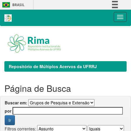
Skip
BRASIL
navigation
Simplifique!
Comunica BR
Participe
Acesso à informação
Legislação
Canais
Repositório de Múltiplos Acervos da UFRRJ
Página de Busca
Buscar em:
por
Filtros correntes: