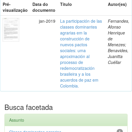
Pré-
Data do
Título
Autor(es)
visualização
documento
jan-2019
La participación de las
Fernandes,
classes dominantes
Afonso
agrarias em la
Henrique
construcción de
de
nuevos pactos
Menezes;
sociales: uma
Benavides,
aproximación al
Juanitta
processo de
Cuéllar
redemocratización
brasileira y a los
acuerdos de paz em
Colombia.
Busca facetada
Assunto
Clases dominantes agrarias
1