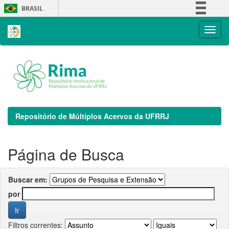
Skip
BRASIL
navigation
Simplifique!
Comunica BR
Participe
Acesso à informação
Legislação
Canais
Repositório de Múltiplos Acervos da UFRRJ
Página de Busca
Buscar em:
por
Filtros correntes: