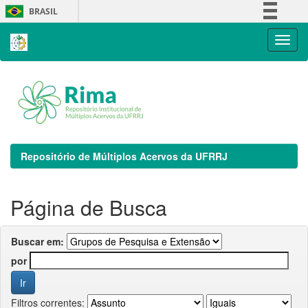
Skip
BRASIL
navigation
Simplifique!
Comunica BR
Participe
Acesso à informação
Legislação
Canais
Repositório de Múltiplos Acervos da UFRRJ
Página de Busca
Buscar em:
por
Filtros correntes: