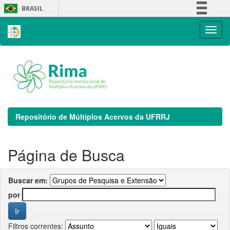
Skip
BRASIL
navigation
Simplifique!
Comunica BR
Participe
Acesso à informação
Legislação
Canais
Repositório de Múltiplos Acervos da UFRRJ
Página de Busca
Buscar em:
por
Filtros correntes: