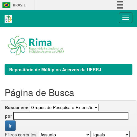
Skip
BRASIL
navigation
Simplifique!
Comunica BR
Participe
Acesso à informação
Legislação
Canais
Repositório de Múltiplos Acervos da UFRRJ
Página de Busca
Buscar em:
por
Filtros correntes: